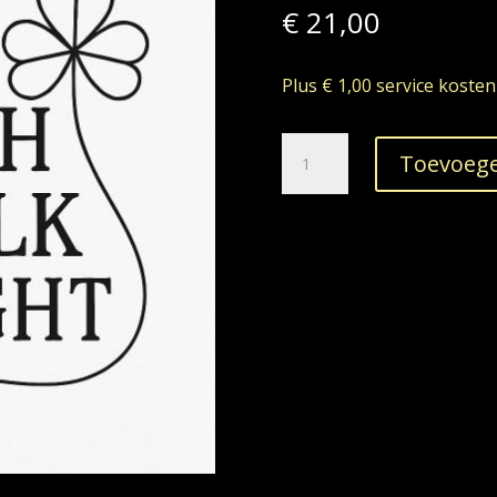
€
21,00
Plus € 1,00 service kosten
04-
Toevoege
12-
2026
Irish
Folk
Night
-
Großefehn
aantal