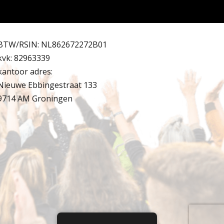
BTW/RSIN: NL862672272B01
kvk: 82963339
kantoor adres:
Nieuwe Ebbingestraat 133
9714 AM Groningen